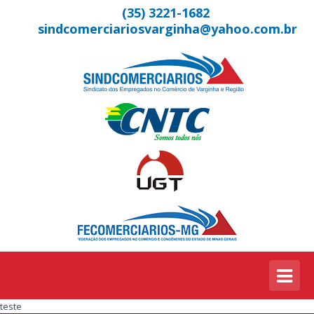
(35) 3221-1682
sindcomerciariosvarginha@yahoo.com.br
teste