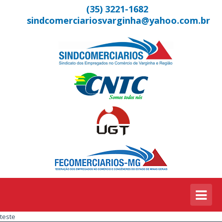
(35) 3221-1682
sindcomerciariosvarginha@yahoo.com.br
teste