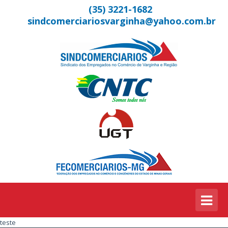
(35) 3221-1682
sindcomerciariosvarginha@yahoo.com.br
teste