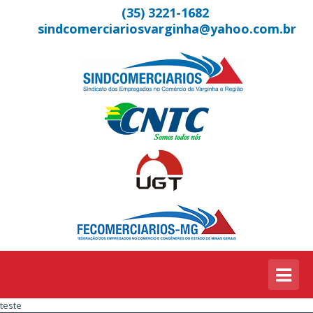
(35) 3221-1682
sindcomerciariosvarginha@yahoo.com.br
teste