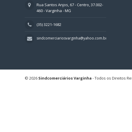
Rua Santos Anjos, 67 - Centro, 37.002-
460 - Varginha - MG
(35) 3221-1682
sindcomerciariosvarginha@yahoo.com.br
© 2026
Sindcomerciários Varginha
- Todos os Direitos R