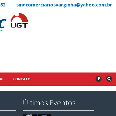
682
sindcomerciariosvarginha@yahoo.com.br
OG
•
CONTATO
F
Últimos Eventos