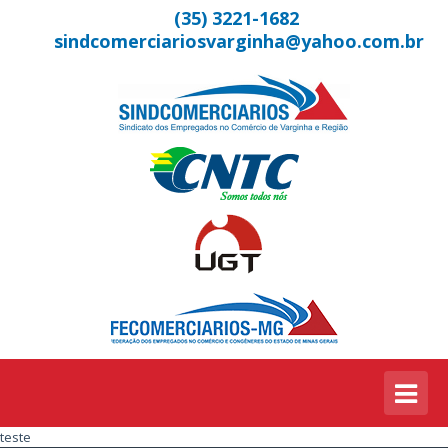
(35) 3221-1682
sindcomerciariosvarginha@yahoo.com.br
teste