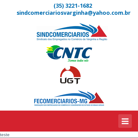
(35) 3221-1682
sindcomerciariosvarginha@yahoo.com.br
teste