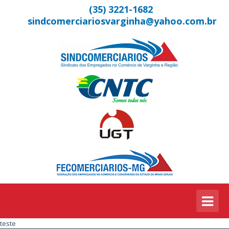
(35) 3221-1682
sindcomerciariosvarginha@yahoo.com.br
teste