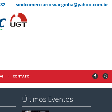
682
sindcomerciariosvarginha@yahoo.com.br
OG
•
CONTATO
F
Últimos Eventos