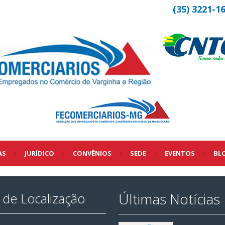
(35) 3221-1
AS
•
JURÍDICO
•
CONVÊNIOS
•
SEDE
•
EVENTOS
•
BL
Últimas Notícias
de Localização