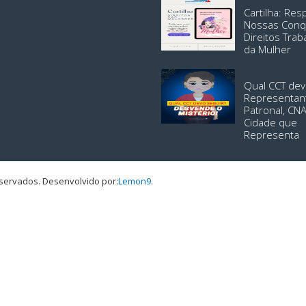
Cartilha: Re
Nossas Conq
Direitos Trab
da Mulher
Qual CCT dev
Representan
Patronal, CN
Cidade que
Representa
eservados.
Desenvolvido por:
Lemon9
.