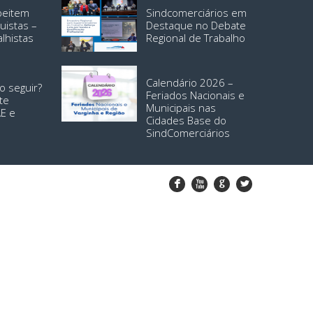
speitem
Sindcomerciários em
uistas –
Destaque no Debate
alhistas
Regional de Trabalho
Calendário 2026 –
o seguir?
Feriados Nacionais e
te
Municipais nas
AE e
Cidades Base do
SindComerciários
F
X
G
L