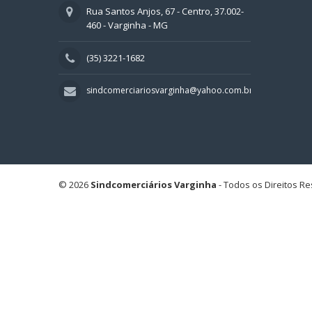
Rua Santos Anjos, 67 - Centro, 37.002-
460 - Varginha - MG
(35) 3221-1682
sindcomerciariosvarginha@yahoo.com.br
© 2026
Sindcomerciários Varginha
- Todos os Direitos R