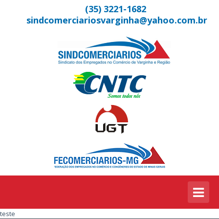
(35) 3221-1682
sindcomerciariosvarginha@yahoo.com.br
teste