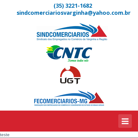
(35) 3221-1682
sindcomerciariosvarginha@yahoo.com.br
teste