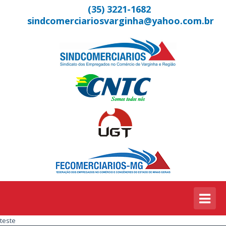
(35) 3221-1682
sindcomerciariosvarginha@yahoo.com.br
teste