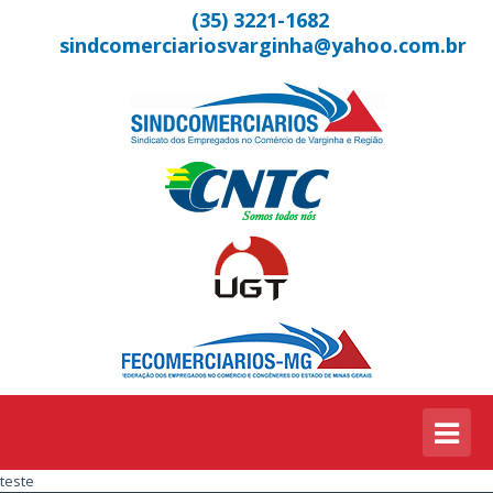
(35) 3221-1682
sindcomerciariosvarginha@yahoo.com.br
teste