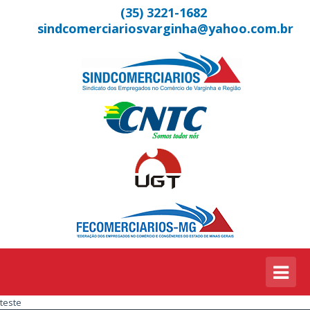
(35) 3221-1682
sindcomerciariosvarginha@yahoo.com.br
teste