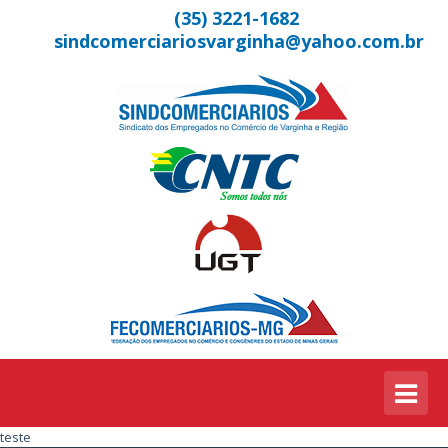
(35) 3221-1682
sindcomerciariosvarginha@yahoo.com.br
teste