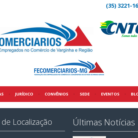
(35) 3221-1
AS
•
JURÍDICO
•
CONVÊNIOS
•
SEDE
•
EVENTOS
•
BL
Últimas Notícias
de Localização