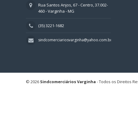
Rua Santos Anjos, 67 - Centro, 37.002-
460 - Varginha - MG
(35) 3221-1682
sindcomerciariosvarginha@yahoo.com.br
© 2026
Sindcomerciários Varginha
- Todos os Direitos R