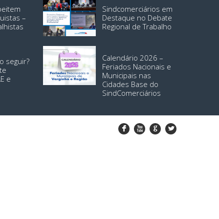
speitem
Sindcomerciários em
uistas –
Destaque no Debate
alhistas
Regional de Trabalho
Calendário 2026 –
o seguir?
Feriados Nacionais e
te
Municipais nas
AE e
Cidades Base do
SindComerciários
F
X
G
L