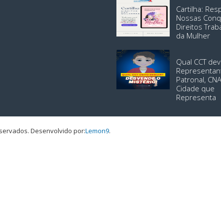
Cartilha: Re
Nossas Conq
Direitos Trab
da Mulher
Qual CCT dev
Representan
Patronal, CN
Cidade que
Representa
eservados.
Desenvolvido por:
Lemon9
.