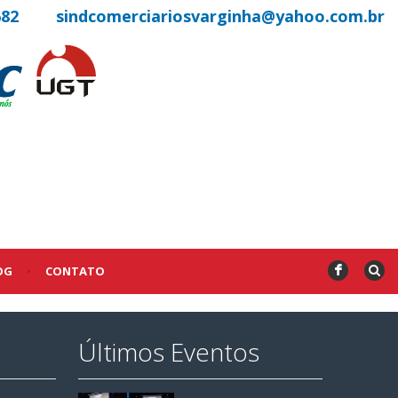
682
sindcomerciariosvarginha@yahoo.com.br
OG
•
CONTATO
F
Últimos Eventos