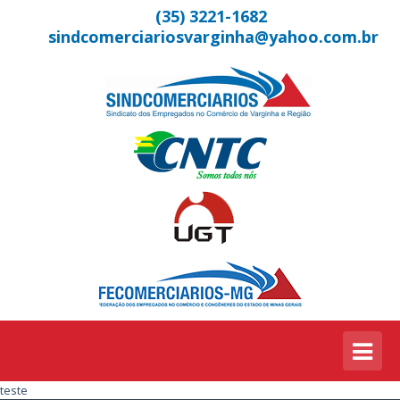
(35) 3221-1682
sindcomerciariosvarginha@yahoo.com.br
teste