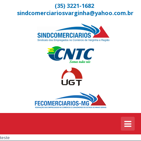
(35) 3221-1682
sindcomerciariosvarginha@yahoo.com.br
teste