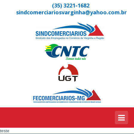
(35) 3221-1682
sindcomerciariosvarginha@yahoo.com.br
teste