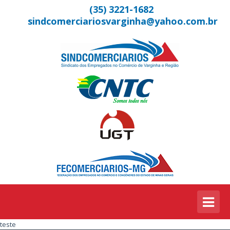
(35) 3221-1682
sindcomerciariosvarginha@yahoo.com.br
teste