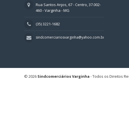
Rua Santos Anjos, 67 - Centro, 37.002-
460 - Varginha - MG
(35) 3221-1682
sindcomerciariosvarginha@yahoo.com.br
© 2026
Sindcomerciários Varginha
- Todos os Direitos R