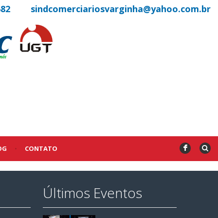
682
sindcomerciariosvarginha@yahoo.com.br
OG
•
CONTATO
F
Últimos Eventos