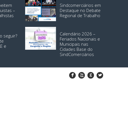
speitem
Sindcomerciários em
uistas –
Destaque no Debate
alhistas
Regional de Trabalho
Calendário 2026 –
o seguir?
Feriados Nacionais e
te
Municipais nas
AE e
Cidades Base do
SindComerciários
F
X
G
L