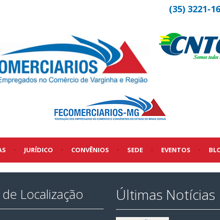
(35) 3221-1
AS
•
JURÍDICO
•
CONVÊNIOS
•
SEDE
•
EVENTOS
•
BL
Últimas Notícias
de Localização