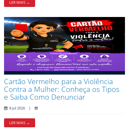
LER MAIS →
Cartão Vermelho para a Violência
Contra a Mulher: Conheça os Tipos
e Saiba Como Denunciar
8 jul 2026
|
LER MAIS →