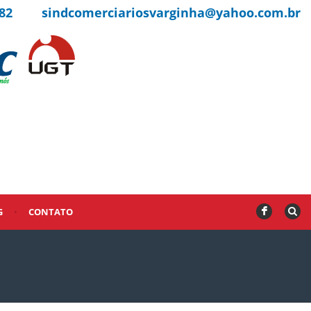
82
sindcomerciariosvarginha@yahoo.com.br
G
•
CONTATO
F