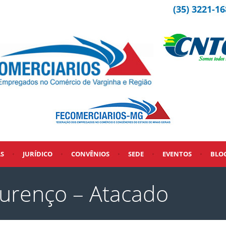
(35) 3221-16
AS
•
JURÍDICO
•
CONVÊNIOS
•
SEDE
•
EVENTOS
•
BLO
urenço – Atacado