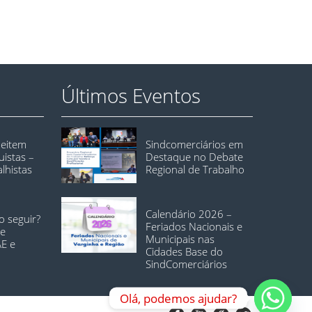
Últimos Eventos
peitem
Sindcomerciários em
istas –
Destaque no Debate
alhistas
Regional de Trabalho
Calendário 2026 –
o seguir?
Feriados Nacionais e
te
Municipais nas
AE e
Cidades Base do
SindComerciários
Olá, podemos ajudar?