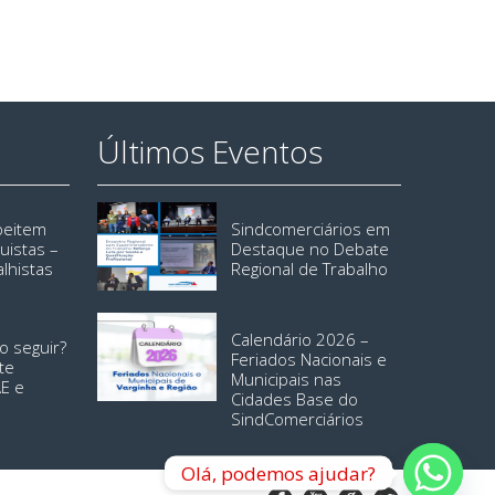
Últimos Eventos
speitem
Sindcomerciários em
uistas –
Destaque no Debate
alhistas
Regional de Trabalho
Calendário 2026 –
o seguir?
Feriados Nacionais e
te
Municipais nas
AE e
Cidades Base do
SindComerciários
Olá, podemos ajudar?