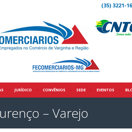
(35) 3221-1
AS
•
JURÍDICO
•
CONVÊNIOS
•
SEDE
•
EVENTOS
•
BL
urenço – Varejo