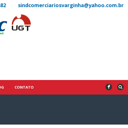
682
sindcomerciariosvarginha@yahoo.com.br
OG
•
CONTATO
F