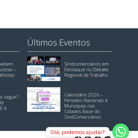
Últimos Eventos
speitem
Sindcomerciários em
uistas –
Destaque no Debate
alhistas
Regional de Trabalho
Calendário 2026 –
o seguir?
Feriados Nacionais e
te
Municipais nas
AE e
Cidades Base do
SindComerciários
Olá, podemos ajudar?