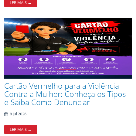
LER MAIS →
Cartão Vermelho para a Violência
Contra a Mulher: Conheça os Tipos
e Saiba Como Denunciar
8 jul 2026
LER MAIS →