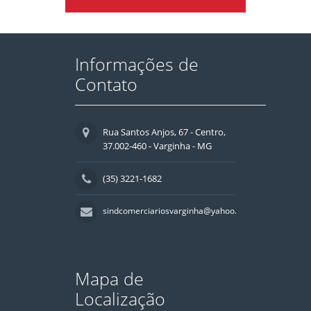
Informações de
Contato
Rua Santos Anjos, 67 - Centro,
37.002-460 - Varginha - MG
(35) 3221-1682
sindcomerciariosvarginha@yahoo.com.br
Mapa de
Localização