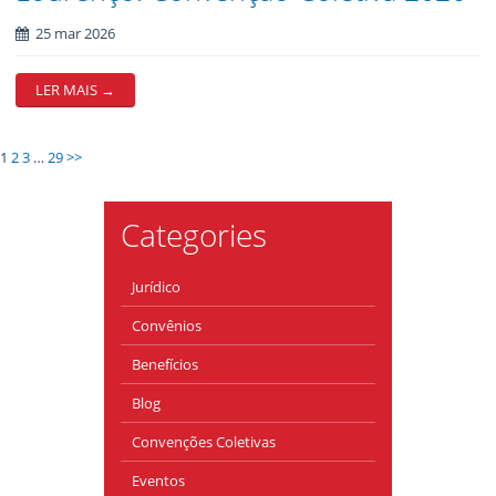
25 mar 2026
LER MAIS →
1
2
3
…
29
>>
Categories
Jurídico
Convênios
Benefícios
Blog
Convenções Coletivas
Eventos